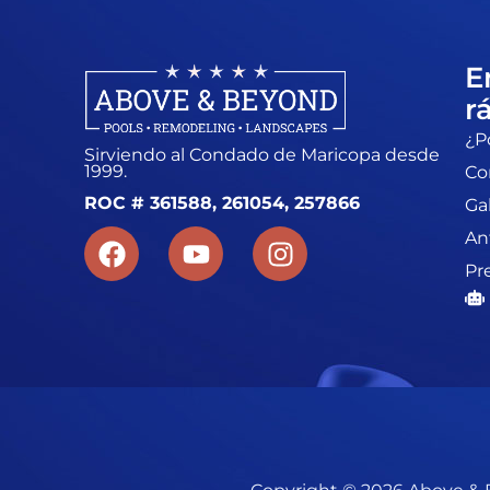
E
r
¿P
Sirviendo al Condado de Maricopa desde
1999.
Co
ROC # 361588, 261054, 257866
Ga
An
Pr