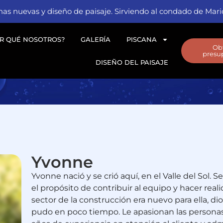
nas nuevas y diseño de paisaje. Sirviendo al condado de Mari
R QUÉ NOSOTROS?
GALERÍA
PISCANA
Ob
presup
DISEÑO DEL PAISAJE
Yvonne
Yvonne nació y se crió aquí, en el Valle del Sol. 
el propósito de contribuir al equipo y hacer real
sector de la construcción era nuevo para ella, di
pudo en poco tiempo. Le apasionan las persona