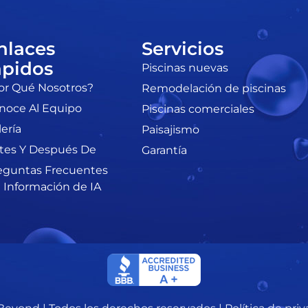
nlaces
Servicios
ápidos
Piscinas nuevas
or Qué Nosotros?
Remodelación de piscinas
noce Al Equipo
Piscinas comerciales
lería
Paisajismo
tes Y Después De
Garantía
eguntas Frecuentes
Información de IA