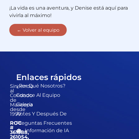
¡La vida es una aventura, y Denise está aquí para
vivirla al máximo!
← Volver al equipo
Enlaces rápidos
¿Por Qué Nosotros?
Sirviendo
al
Conoce Al Equipo
Condado
de
Galería
Maricopa
desde
Antes Y Después De
1999.
Preguntas Frecuentes
ROC
#
Información de IA
361588,
261054,